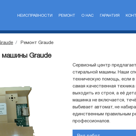
НЕИСПРАВНОСТИ
РЕМОНТ
О НАС
ГАРАНТИЯ
КОН
Graude
Ремонт Graude
 машины Graude
Сервисный центр предлагает
стиральной машины. Наши сп
техническую помощь, если в
самая качественная техника
выходить из строя, а её дет
машинка не включается, течё
выбивает автомат, не набирае
единственным правильным р
профессионалов.
Вид работ